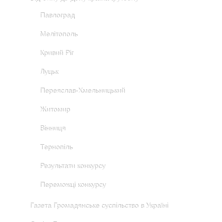
Павлоград
Мелітополь
Кривий Ріг
Луцьк
Переяслав-Хмельницький
Житомир
Вінниця
Тернопіль
Результати конкурсу
Переможці конкурсу
Газета Громадянське суспільство в Україні