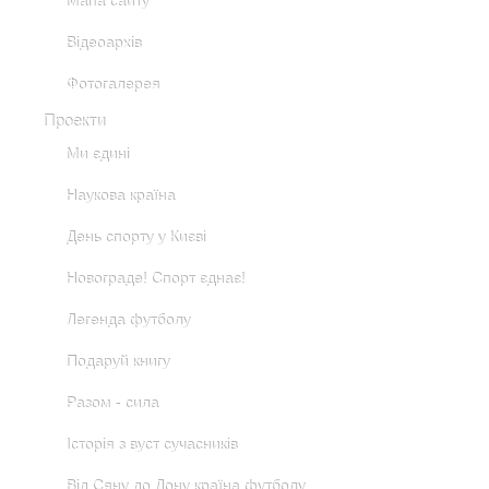
Мапа сайту
Відеоархів
Фотогалерея
Проекти
Ми єдині
Наукова країна
День спорту у Києві
Новограде! Спорт єднає!
Легенда футболу
Подаруй книгу
Разом - сила
Історія з вуст сучасників
Від Сяну до Дону країна футболу