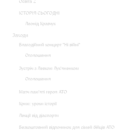
Освіта Z
ІСТОРІЯ СЬОГОДНІ
Леонід Кравчук
Заходи
Благодійний концерт "Ні війні"
Оголошення
Зустріч з Левком Лук'яненком
Оголошення
Матч пам'яті героя АТО
Крим: уроки історії
Лекції від діаспорти
Безкоштовний відпочинок для сімей бійців АТО