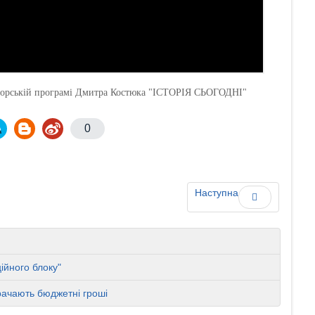
авторській програмі Дмитра Костюка "ІСТОРІЯ СЬОГОДНІ"
0
Наступна
ійного блоку"
трачають бюджетні гроші