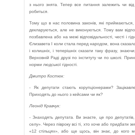
з нього знята. Тепер все питання залежить чи від
робиться.
Тому що в нас половина законів, які приймаються, 
декларуються, але не виконуються. Тому вам відпо
позбавлена або на межі відповідальності, честі і гі
Єлизавета І коли стала перед народом, вона сказала:
і колишніх, і теперішніх сказати таку фразу, знаюч
Верховній Раді друзі по інституту чи по школі. При
норми людської гідності.
Дмитро Костюк:
- Як депутати стають корупціонерами? Зацікавле
Приходять до нього з кейсами чи як?
Леонід Кравчук:
- Знаходять депутата. Ви знаєте, це про депутатів
селу». Через півроку всі ті, хто хоче або придбати з
«12 стільцях», або ще щось, він знає, до кого м