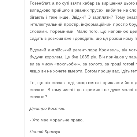
Розенблат, а по суті взяти хабар за вирішення цього 
випадково прийшло в рваних трусах, вибачте на слові
бігають і таке інше. Звідки? З зарплати? Тому зна
інтелектуальний простір, інформаційний простір бр
словами, тюремними. Мало того, що наповнює цей
сидить в розкоші вже і доводить, що ця розкіш йому 
Відомий англійський регент-лорд Кромвель, він чоти
будучи королем. Це був 1635 рік. Він прийшов у парл
ви за миску «похльобки», за золото, за гроші готові 
якщо ви не хочете вмерти. Богом прошу вас, ідіть гет
Те, що він сказав тоді, якщо взяти і прикласти його
сказати. В тому числі і до окремих і не дуже малої 
сказати?
Дмитро Костюк:
- Хто має моральне право.
Леонід Кравчук: