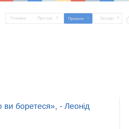
Головна
Про нас
Проекти
Заходи
П
 ви боретеся», - Леонід