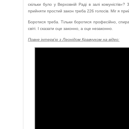
скільки було у Верховній Раді в залі комуністів»? 
прийняти простий закон треба 226 голосів. Міг я прийт
Боротися треба. Тільки боротися професійно, спираю
світі. І сказати оце законно, а оце незаконно.
Повне інтерв'ю з Леонідом Кравчуком на відео: