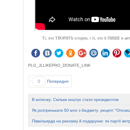
Ті, хто ТВОРИТЬ історію, і ті, хто її ПИШЕ в 
PLG_JLLIKEPRO_DONATE_LINK
Попередня
В копієчку: Скільки коштує стати президентом
Як розтринькати 50 млн з бюджету: рецепт "Опозиц
Півмільярда на рекламу й подарунки: як партії ви