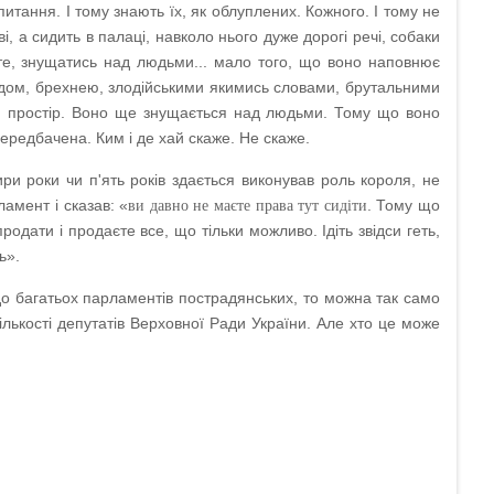
питання. І тому знають їх, як облуплених. Кожного. І тому не
, а сидить в палаці, навколо нього дуже дорогі речі, собаки
єте, знущатись над людьми... мало того, що воно наповнює
удом, брехнею, злодійськими якимись словами, брутальними
 простір. Воно ще знущається над людьми. Тому що воно
передбачена. Ким і де хай скаже. Не скаже.
ри роки чи п'ять років здається виконував роль короля, не
амент і сказав: «
. Тому що
ви давно не маєте права тут сидіти
продати і продаєте все, що тільки можливо. Ідіть звідси геть,
ь».
 до багатьох парламентів пострадянських, то можна так само
кількості депутатів Верховної Ради України. Але хто це може