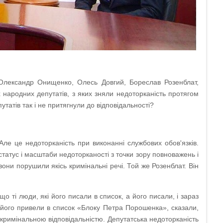
, Олександр Онищенко, Олесь Довгий, Бореслав Розенблат,
 народних депутатів, з яких зняли недоторканість протягом
татів так і не притягнули до відповідальності?
 Але це недоторканість при виконанні службових обов'язків.
 статус і масштаби недоторканості з точки зору повноважень і
они порушили якісь кримінальні речі. Той же Розенблат. Він
о ті люди, які його писали в список, а його писали, і зараз
і його привели в список «Блоку Петра Порошенка», сказали,
д кримінальною відповідальністю. Депутатська недоторканість