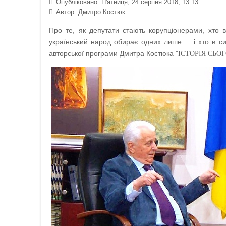
Опубліковано: П'ятниця, 24 серпня 2018, 13:13
Автор:
Дмитро Костюк
Про те, як депутати стають корупціонерами, хто в
український народ обирає одних лише ... і хто в 
авторської програми Дмитра Костюка "
ІСТОРІЯ СЬО