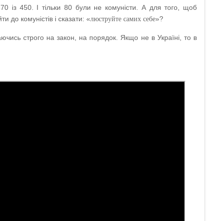
370 із 450. І тільки 80 були не комуністи. А для того, щоб
и до комуністів і сказати: «
»?
люструйте самих себе
чись строго на закон, на порядок. Якщо не в Україні, то в