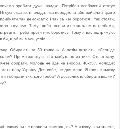
хочемо зробити дуже швидко. Потрібен особливий статус
Ні суспільство, ні влада, яка породжена або вийшла з цього
сприйняти так демократію і так за неї боротися і так стояти,
«рило в пушку». Тому треба говорити не загалом потребами,
такі реалії. Треба проти них боротись. Тому я вас підтримую,
в би, щоб ви мали успіх.
ечку. Обирають за 50 гривень. А потім питають: «Леоніде
ували»? Прямо запитую. «Та мабуть не за тих». Ото ж кажу.
хочете обирати. Молодь не йде на вибори. 40-35% молодих
ь мати нову Україну. Для себе, не для мене. Я вже не зможу
ь іти і обирати тих, кого треба? А дозволяють обирати іншим?
ому?
аді: «чому ви не провели люстрацію»? А я кажу: «ви знаєте,