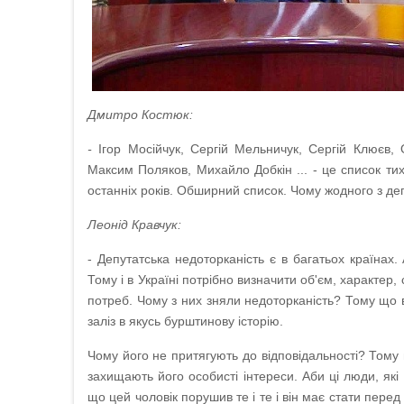
Дмитро Костюк:
-
Ігор Мосійчук, Сергій Мельничук, Сергій Клюєв
Максим Поляков, Михайло Добкін ... - це список тих
останніх років. Обширний список. Чому жодного з депу
Леонід Кравчук:
- Депутатська недоторканість є в багатьох країнах.
Тому і в Україні потрібно визначити об'єм, характер,
потреб. Чому з них зняли недоторканість? Тому що в
заліз в якусь бурштинову історію.
Чому його не притягують до відповідальності? Тому щ
захищають його особисті інтереси. Аби ці люди, як
що цей чоловік порушив те і те і він має стати пере