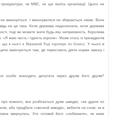
 прокуратури, чи МВС, чи ще якоїсь організації. Цього не
не виконується. І виконуватися не збираються ніким. Вони
відь на це така. Коли держава недосконала, коли держава
дності, тоді ви можете мати будь-яку неприємність. Королева
 «Я маю честь і гідність короля». Може хтось із президентів
и, що
. У нього в
в нього в Верховній Раді партнери по бізнесу
нципи закінчуються там, де перестають діяти норми закону і
ні особи знаходять депутата через друзів його друзів?
, про кожного, все розбігається дуже швидко, «як дурня по
емлю, або придбати «свєчной заводік», вибачте на слові, як в
ожна звернутись. Хто готовий його «лобіювати», як каже