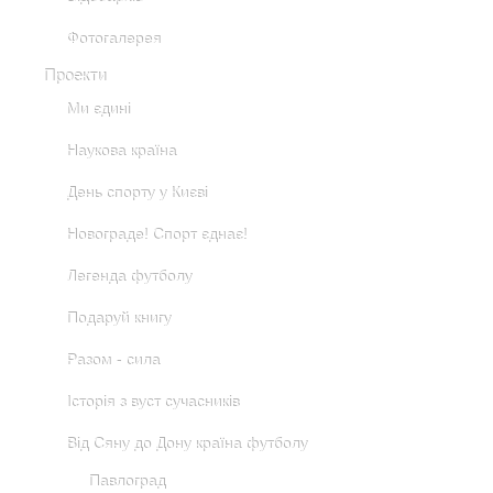
Фотогалерея
Проекти
Ми єдині
Наукова країна
День спорту у Києві
Новограде! Спорт єднає!
Легенда футболу
Подаруй книгу
Разом - сила
Історія з вуст сучасників
Від Сяну до Дону країна футболу
Павлоград