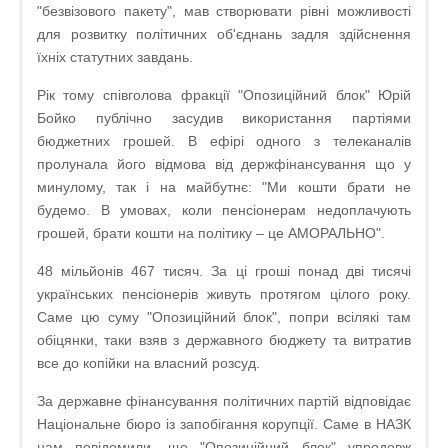
"безвізового пакету", мав створювати рівні можливості
для розвитку політичних об'єднань задля здійснення
їхніх статутних завдань.
Рік тому співголова фракції "Опозиційний блок" Юрій
Бойко публічно засудив використання партіями
бюджетних грошей. В ефірі одного з телеканалів
пролунала його відмова від держфінансування що у
минулому, так і на майбутнє: "Ми кошти брати не
будемо. В умовах, коли пенсіонерам недоплачують
грошей, брати кошти на політику – це АМОРАЛЬНО".
48 мільйонів 467 тисяч. За ці гроші понад дві тисячі
українських пенсіонерів живуть протягом цілого року.
Саме цю суму "Опозиційний блок", попри всілякі там
обіцянки, таки взяв з державного бюджету та витратив
все до копійки на власний розсуд.
За державне фінансування політичних партій відповідає
Національне бюро із запобігання корупції. Саме в НАЗК
нам повідомили, що "Опозиційний блок" упродовж