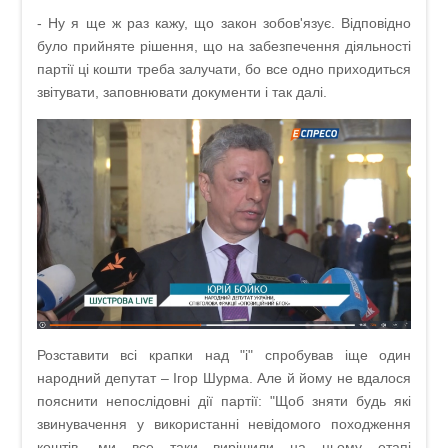
- Ну я ще ж раз кажу, що закон зобов'язує. Відповідно
було прийняте рішення, що на забезпечення діяльності
партії ці кошти треба залучати, бо все одно приходиться
звітувати, заповнювати документи і так далі.
Розставити всі крапки над "і" спробував іще один
народний депутат – Ігор Шурма. Але й йому не вдалося
пояснити непослідовні дії партії: "Щоб зняти будь які
звинувачення у використанні невідомого походження
коштів, ми все таки вирішили на цьому етапі