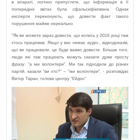
в апараті, логічно припустити, що інформація в її
попередніх звітах була сфальсифікована. Однак
експерти переконують, що довести факт такого
порушення майже нереально.
"Як ви можете зараз довести, що колись у 2016 році там
хтось працював. Якщо у вас немає аудіо-, відеодоказів,
що ви працювали, це буде важко довести. Більше того,
люди які там працюють можуть сказати дуже просту
фразу: "а ми волонтери". Ми так підходили до різних
партій, казали "ви хто?" – "ми волонтери", - розповідає
Віктор Таран, голова центру "Ейдос".