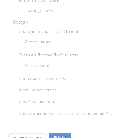
ІСТОРІЯ СЬОГОДНІ
Леонід Кравчук
Заходи
Благодійний концерт "Ні війні"
Оголошення
Зустріч з Левком Лук'яненком
Оголошення
Матч пам'яті героя АТО
Крим: уроки історії
Лекції від діаспорти
Безкоштовний відпочинок для сімей бійців АТО
Пошук...
знайти!