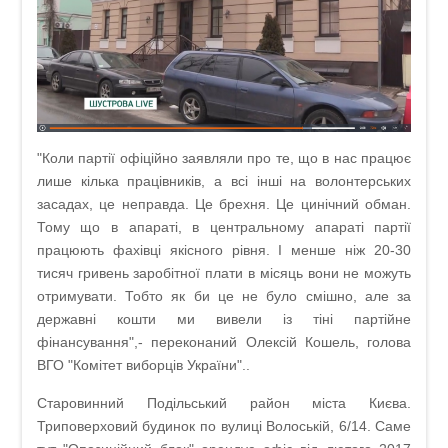
"Коли партії офіційно заявляли про те, що в нас працює
лише кілька працівників, а всі інші на волонтерських
засадах, це неправда. Це брехня. Це цинічний обман.
Тому що в апараті, в центральному апараті партії
працюють фахівці якісного рівня. І менше ніж 20-30
тисяч гривень заробітної плати в місяць вони не можуть
отримувати. Тобто як би це не було смішно, але за
державні кошти ми вивели із тіні партійне
фінансування",- переконаний Олексій Кошель, голова
ВГО "Комітет виборців України"..
Старовинний Подільський район міста Києва.
Триповерховий будинок по вулиці Волоській, 6/14. Саме