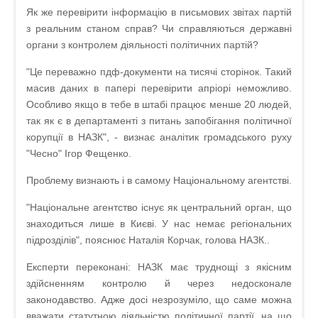
Як же перевірити інформацію в письмових звітах партій
з реальним станом справ? Чи справляються державні
органи з контролем діяльності політичних партій?
"Це переважно пдф-документи на тисячі сторінок. Такий
масив даних в папері перевірити апріорі неможливо.
Особливо якщо в тебе в штабі працює менше 20 людей,
так як є в департаменті з питань запобігання політичної
корупції в НАЗК", - визнає аналітик громадського руху
"Чесно" Ігор Фещенко.
Проблему визнають і в самому Національному агентстві.
"Національне агентство існує як центральний орган, що
знаходиться лише в Києві. У нас немає регіональних
підрозділів", пояснює Наталія Корчак, голова НАЗК..
Експерти переконані: НАЗК має труднощі з якісним
здійсненням контролю й через недосконале
законодавство. Адже досі незрозуміло, що саме можна
вважати статутною діяльністю політичної партії, на що