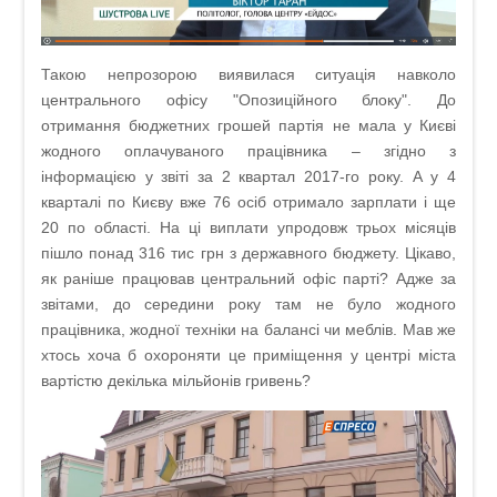
Такою непрозорою виявилася ситуація навколо
центрального офісу "Опозиційного блоку". До
отримання бюджетних грошей партія не мала у Києві
жодного оплачуваного працівника – згідно з
інформацією у звіті за 2 квартал 2017-го року. А у 4
кварталі по Києву вже 76 осіб отримало зарплати і ще
20 по області. На ці виплати упродовж трьох місяців
пішло понад 316 тис грн з державного бюджету. Цікаво,
як раніше працював центральний офіс парті? Адже за
звітами, до середини року там не було жодного
працівника, жодної техніки на балансі чи меблів. Мав же
хтось хоча б охороняти це приміщення у центрі міста
вартістю декілька мільйонів гривень?