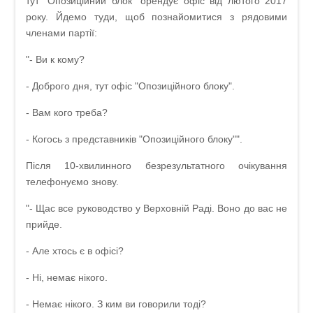
тут "Опозиційний блок" орендує офіс від лютого 2017
року. Йдемо туди, щоб познайомитися з рядовими
членами партії:
"- Ви к кому?
- Доброго дня, тут офіс "Опозиційного блоку".
- Вам кого треба?
- Когось з представників "Опозиційного блоку"".
Після 10-хвилинного безрезультатного очікування
телефонуємо знову.
"- Щас все руководство у Верховній Раді. Воно до вас не
прийде.
- Але хтось є в офісі?
- Ні, немає нікого.
- Немає нікого. З ким ви говорили тоді?