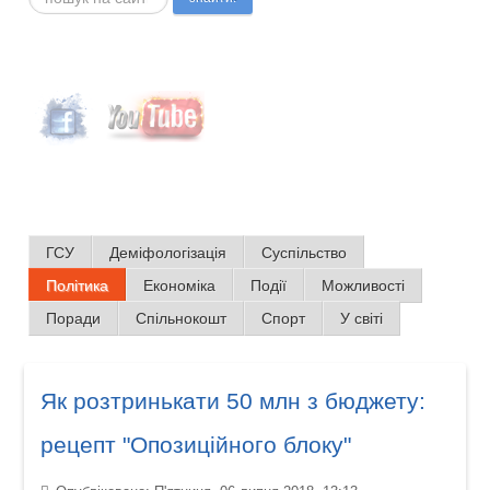
ГСУ
Деміфологізація
Суспільство
Політика
Економіка
Події
Можливості
Поради
Спільнокошт
Спорт
У світі
Як розтринькати 50 млн з бюджету:
рецепт "Опозиційного блоку"