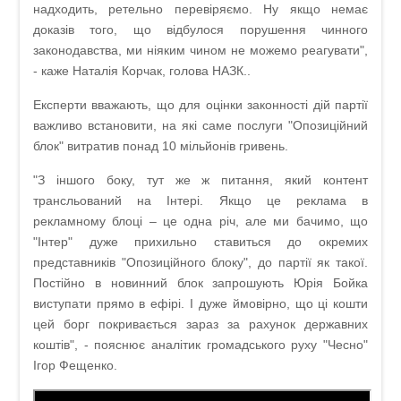
надходить, ретельно перевіряємо. Ну якщо немає
доказів того, що відбулося порушення чинного
законодавства, ми ніяким чином не можемо реагувати",
- каже Наталія Корчак, голова НАЗК..
Експерти вважають, що для оцінки законності дій партії
важливо встановити, на які саме послуги "Опозиційний
блок" витратив понад 10 мільйонів гривень.
"З іншого боку, тут же ж питання, який контент
трансльований на Інтері. Якщо це реклама в
рекламному блоці – це одна річ, але ми бачимо, що
"Інтер" дуже прихильно ставиться до окремих
представників "Опозиційного блоку", до партії як такої.
Постійно в новинний блок запрошують Юрія Бойка
виступати прямо в ефірі. І дуже ймовірно, що ці кошти
цей борг покривається зараз за рахунок державних
коштів", - пояснює аналітик громадського руху "Чесно"
Ігор Фещенко.