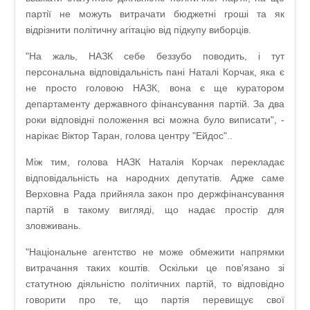
партії не можуть витрачати бюджетні гроші та як
відрізнити політичну агітацію від підкупу виборців.
"На жаль, НАЗК себе беззубо поводить, і тут
персональна відповідальність пані Наталі Корчак, яка є
не просто головою НАЗК, вона є ще куратором
департаменту державного фінансування партій. За два
роки відповідні положення всі можна було виписати", -
нарікає Віктор Таран, голова центру "Ейдос"..
Між тим, голова НАЗК Наталія Корчак перекладає
відповідальність на народних депутатів. Адже саме
Верховна Рада прийняла закон про держфінансування
партій в такому вигляді, що надає простір для
зловживань.
"Національне агентство не може обмежити напрямки
витрачання таких коштів. Оскільки це пов'язано зі
статутною діяльністю політичних партій, то відповідно
говорити про те, що партія перевищує свої