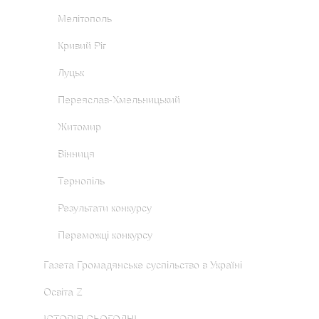
Мелітополь
Кривий Ріг
Луцьк
Переяслав-Хмельницький
Житомир
Вінниця
Тернопіль
Результати конкурсу
Переможці конкурсу
Газета Громадянське суспільство в Україні
Освіта Z