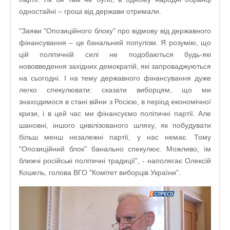
одностайні – гроші від держави отримали.
"Заяви "Опозиційного блоку" про відмову від державного
фінансування – це банальний популізм. Я розумію, що
цій політичній силі не подобаються будь-які
нововведення західних демократій, які запроваджуються
на сьогодні. І на тему державного фінансування дуже
легко спекулювати: сказати виборцям, що ми
знаходимося в стані війни з Росією, в період економічної
кризи, і в цей час ми фінансуємо політичні партії. Але
шановні, іншого цивілізованого шляху, як побудувати
більш менш незалежні партії, у нас немає. Тому
"Опозиційний блок" банально спекулює. Можливо, їм
ближчі російські політичні традиції", - наполягає Олексій
Кошель, голова ВГО "Комітет виборців України".