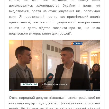
дотримуватись законодавства України і гроші, які
виділяються, брати на функціонування цієї політичної
сили. Я переконаний про те, що прискіпливий аналіз
правильності, законності і доцільності використання
коштів не дасть підстав говорити про те, що нема
нецільового використання цих грошей".
Отже, народний депутат зізнається: взяли гроші, щоб не
виникало підозр щодо джерел фінансування політичної
партії. Як би там не було, в одному народні обранці