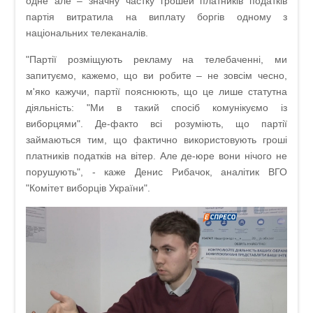
одне але – значну частку грошей платників податків
партія витратила на виплату боргів одному з
національних телеканалів.
"Партії розміщують рекламу на телебаченні, ми
запитуємо, кажемо, що ви робите – не зовсім чесно,
м'яко кажучи, партії пояснюють, що це лише статутна
діяльність: "Ми в такий спосіб комунікуємо із
виборцями". Де-факто всі розуміють, що партії
займаються тим, що фактично використовують гроші
платників податків на вітер. Але де-юре вони нічого не
порушують", - каже Денис Рибачок, аналітик ВГО
"Комітет виборців України".