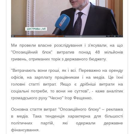
Ми провели власне розслідування і з'ясували, на що
"Опозиційний блок" витратив понад 48 мільйонів
гривень, отриманих торік з державного бюджету.
"Витрачають вони гроші, як і всі. Переважно на оренду
офісів, на зарплату працівникам і на медіа. Це їхні
головні статті витрат. Якщо є дрібніші витрати на
соціальні потреби, то вони не суттєві", - каже аналітик
громадського руху "Чесно" Ігор Фещенко.
Основна стаття витрат "Опозиційного блоку" – реклама
в медіа. Така тенденція характерна для більшості
політичних партій, які одержали державне
фінансування.