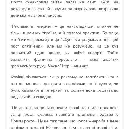
вірити фінансовим звітам партії на сайті НАЗК, на
рекламу в всесвітній павутині за півроку вона витратила
декілька мільйонів гривень.
"Реклама в Інтернеті – це найскладніше питання не
тільки в рамках України, а й світової практики. Бо якщо
ми бачимо рекламу в фейсбуці, ми розуміємо, що цей
пост оплачений, але ми не розуміємо, чи це був
оплачений один долар, чи двісті доларів. Тобто
визначити фактично нереально", - каже аналітик
громадського руху "Чесно" Ігор Фещенко.
Фахівці зізнаються: якщо рекламу на телебаченні та в
газетах можна перевірити за архівами, то з'ясувати, чи
була кампанія в Інтернеті та скільки вона коштувала,
надзвичайно складно.
"Це достатньо цинічно: взяти гроші платників податків і
за ці гроші, скажімо, привітати платників податків із
Новим роком. Ну це теж саме, що чоловік-нероба візьме
в жінки в гаманці 50 гривень і купить на ці гроші квіти.