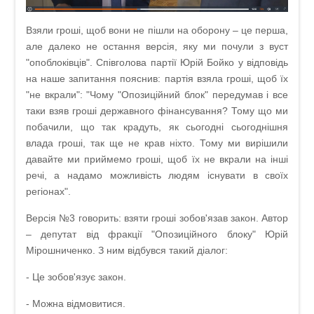
Взяли гроші, щоб вони не пішли на оборону – це перша,
але далеко не остання версія, яку ми почули з вуст
"опоблоківців". Співголова партії Юрій Бойко у відповідь
на наше запитання пояснив: партія взяла гроші, щоб їх
"не вкрали": "Чому "Опозиційний блок" передумав і все
таки взяв гроші державного фінансування? Тому що ми
побачили, що так крадуть, як сьогодні сьогоднішня
влада гроші, так ще не крав ніхто. Тому ми вирішили
давайте ми приймемо гроші, щоб їх не вкрали на інші
речі, а надамо можливість людям існувати в своїх
регіонах".
Версія №3 говорить: взяти гроші зобов'язав закон. Автор
– депутат від фракції "Опозиційного блоку" Юрій
Мірошниченко. З ним відбувся такий діалог:
- Це зобов'язує закон.
- Можна відмовитися.