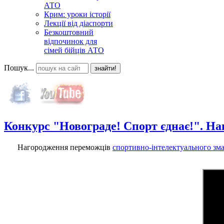
АТО
Крим: уроки історії
Лекції від діаспорти
Безкоштовний
відпочинок для
сімей бійців АТО
Пошук...
знайти!
Конкурс "Новограде! Спорт єднає!". Н
Нагородження переможців
спортивно-інтелектуального зм