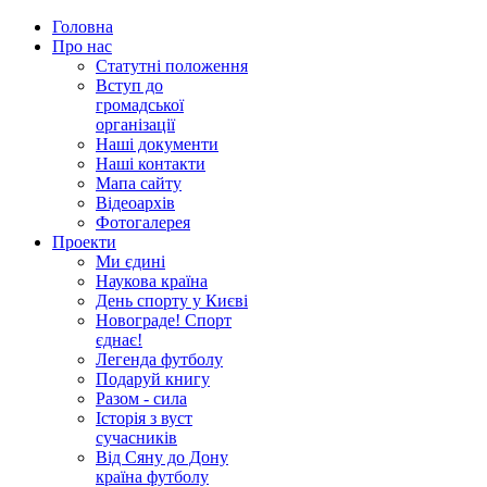
Головна
Про нас
Статутні положення
Вступ до
громадської
організації
Наші документи
Наші контакти
Мапа сайту
Відеоархів
Фотогалерея
Проекти
Ми єдині
Наукова країна
День спорту у Києві
Новограде! Спорт
єднає!
Легенда футболу
Подаруй книгу
Разом - сила
Історія з вуст
сучасників
Від Сяну до Дону
країна футболу