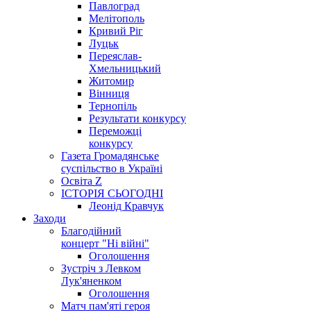
Павлоград
Мелітополь
Кривий Ріг
Луцьк
Переяслав-
Хмельницький
Житомир
Вінниця
Тернопіль
Результати конкурсу
Переможці
конкурсу
Газета Громадянське
суспільство в Україні
Освіта Z
ІСТОРІЯ СЬОГОДНІ
Леонід Кравчук
Заходи
Благодійний
концерт "Ні війні"
Оголошення
Зустріч з Левком
Лук'яненком
Оголошення
Матч пам'яті героя