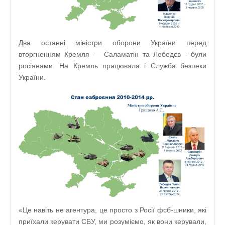
Два останні міністри оборони України перед
вторгненням Кремля — Саламатін та Лебедєв - були
росіянами. На Кремль працювала і Служба безпеки
України.
«Це навіть не агентура, це просто з Росії фсб-шники, які
приїхали керувати СБУ, ми розуміємо, як вони керували,