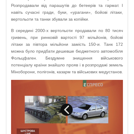
Розпродавали від парашутів до бетеерів та гармат. І
навіть сучасні гради, буки, «урагани», бойові літаки,
вертольоти та танки збували за копійки.
В середині 2000-х вертольоти продавали по 80 тисяч
гривень, при ринковій вартості 97 мільйонів, бойові
літаки за півтора мільйони замість 150-и. Танк 172
можна було придбати дешевше бюджетного автомобіля
Фольцфаген. Бездумне знищення військового
потенціалу країни знайшло прояв і в розпродажі земель
Міноборони, полігонів, казарм та військових медустанов.