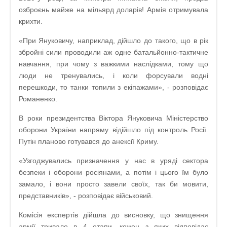
озброєнь майже на мільярд доларів! Армія отримувала
крихти.
«При Януковичу, наприклад, дійшло до такого, що в рік
збройні сили проводили аж одне батальйонно-тактичне
навчання, при чому з важкими наслідками, тому що
люди не тренувались, і коли форсували водні
перешкоди, то танки топили з екіпажами», - розповідає
Романенко.
В роки президентства Віктора Януковича Міністерство
оборони України напряму відійшло під контроль Росії.
Путін планово готувався до анексії Криму.
«Узгоджувались призначення у нас в уряді сектора
безпеки і оборони росіянами, а потім і цього їм було
замало, і вони просто завели своїх, так би мовити,
представників», - розповідає військовий.
Комісія експертів дійшла до висновку, що знищення
армії тривало в 4 етапи, кожен з яких відповідає