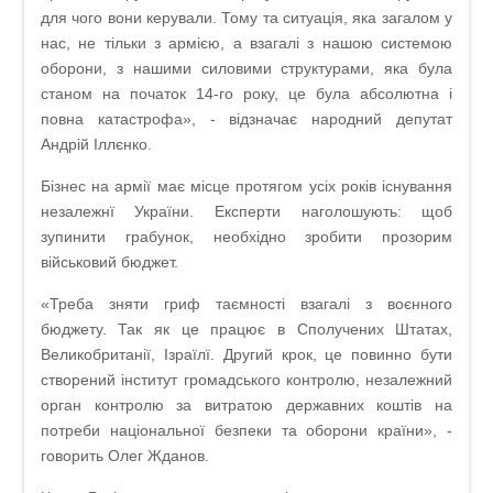
для чого вони керували. Тому та ситуація, яка загалом у
нас, не тільки з армією, а взагалі з нашою системою
оборони, з нашими силовими структурами, яка була
станом на початок 14-го року, це була абсолютна і
повна катастрофа», - відзначає народний депутат
Андрій Іллєнко.
Бізнес на армії має місце протягом усіх років існування
незалежнї України. Експерти наголошують: щоб
зупинити грабунок, необхідно зробити прозорим
військовий бюджет.
«Треба зняти гриф таємності взагалі з воєнного
бюджету. Так як це працює в Сполучених Штатах,
Великобританії, Ізраїлї. Другий крок, це повинно бути
створений інститут громадського контролю, незалежний
орган контролю за витратою державних коштів на
потреби національної безпеки та оборони країни», -
говорить Олег Жданов.