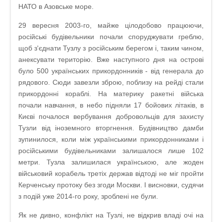
НАТО в Азовське море.
29 вересня 2003-го, майже цілодобово працюючи,
російські будівельники почали споруджувати греблю,
щоб з'єднати Тузлу з російським берегом і, таким чином,
анексувати територію. Вже наступного дня на острові
було 500 українських прикордонників - від генерала до
рядового. Сюди завезли зброю, поблизу на рейді стали
прикордонні кораблі. На материку ракетні війська
почали навчання, в небо підняли 17 бойових літаків, в
Києві почалося вербування добровольців для захисту
Тузли від іноземного вторгнення. Будівництво дамби
зупинилося, коли між українськими прикордонниками і
російськими будівельниками залишалося лише 102
метри. Тузла залишилася українською, але жоден
військовий корабель третіх держав відтоді не міг пройти
Керченську протоку без згоди Москви. І висновки, судячи
з подій уже 2014-го року, зроблені не були.
Як не дивно, конфлікт на Тузлі, не відкрив владі очі на