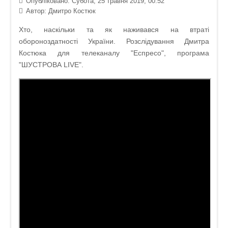
Опубліковано: Субота, 25 травня 2019, 00:52
Автор:
Дмитро Костюк
Хто, наскільки та як наживався на втраті
обороноздатності України. Розслідування Дмитра
Костюка для телеканалу "Еспресо", програма
"ШУСТРОВА LIVE".