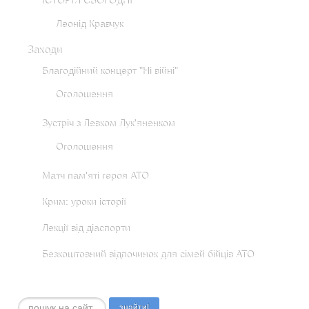
ІСТОРІЯ СЬОГОДНІ
Леонід Кравчук
Заходи
Благодійний концерт "Ні війні"
Оголошення
Зустріч з Левком Лук'яненком
Оголошення
Матч пам'яті героя АТО
Крим: уроки історії
Лекції від діаспорти
Безкоштовний відпочинок для сімей бійців АТО
Пошук...
знайти!