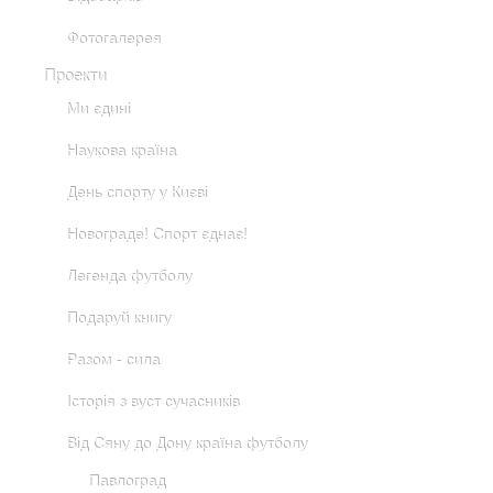
Фотогалерея
Проекти
Ми єдині
Наукова країна
День спорту у Києві
Новограде! Спорт єднає!
Легенда футболу
Подаруй книгу
Разом - сила
Історія з вуст сучасників
Від Сяну до Дону країна футболу
Павлоград