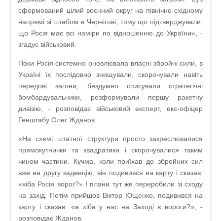
сформований цілий воєнний округ на північно-східному
напрямі зі штабом в Чернігові, тому що підтверджували,
що Росія має всі наміри по відношенню до України», -
згадує військовий.
Поки Росія системно оновлювала власні збройні сили, в
Україні їх послідовно знищували, скорочували навіть
передові загони, бездумно списували стратегічні
бомбардувальники, розформували першу ракетну
дивізію, - розповідає військовий експерт, екс-офіцер
Генштабу Олег Жданов.
«На схемі штатної структури просто закреслювалися
прямокутнички та квадратики і скорочувалися таким
чином частини. Кучма, коли приїхав до збройних сил
вже на другу каденцію, він подивився на карту і сказав:
«хіба Росія ворог?» І плани тут же переробили зі сходу
на захід. Потім прийшов Віктор Ющенко, подивився на
карту і сказав: «а хіба у нас на Заході є вороги?», -
розповідає Жданов.