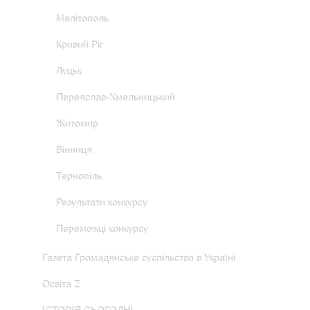
Мелітополь
Кривий Ріг
Луцьк
Переяслав-Хмельницький
Житомир
Вінниця
Тернопіль
Результати конкурсу
Переможці конкурсу
Газета Громадянське суспільство в Україні
Освіта Z