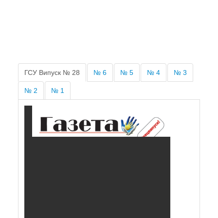
ГСУ Випуск № 28
№ 6
№ 5
№ 4
№ 3
№ 2
№ 1