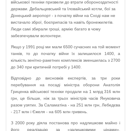
військової техніки призвели до втрати обороноздатності
держави. Дебальцевський та Іловайський котли, бої за
Донецький аеропорт - з початку війни на Сході нам не
вистачало зброї, боєприпасів та навіть бронежилетів.
Люди самі збирали гроші, армію багато в чому
забезпечували волонтери.
Якщо у 1991 році ми мали 6500 сучасних на той момент
танків, то до початку війни їх залишилося 1400, а
кількість зенітно-ракетних комплексів зменшилась з 2700
до 340 при критичній потребі у 1400.
Відповідно до висновків експертів, за три роки
перебування на посаді міністра оборони Анатолія
Гриценка військової техніки продали на 1 млрд 316 млн
грн, це більше, ніж за трьох міністрів часів Януковича
разом узятих. За Саламатіна - на 251 млн грн, Лебедєва
- 217 млн і Єжеля - на 605 млн гривень.
З 2000 року діяла постанова про надлишкове майно і
його реалізацію за «залишковими цінами».