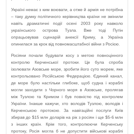
Україні немає з ким воювати, а отже й армія не потрібна
– таку думку політичного керівництва країни не змінили
навіть драматичні події осені 2003 року навколо
українського острова Тузла. Вже тоді Путін
опрацьовував сценарій анексії Криму, а Україна
опинилася за крок від повномасштабної війни з Росією.
Росіяни почали будувати косу з метою повноцінного
контролю Керченської протоки. Це була спроба
ізолювати Азовське море, зробити його суто морем, яке
контрольовано Російською Федерацією. Єдиний канал,
де море було настільки глибоке, щоб судна і кораблі
могли заходити з Чорного моря в Азовське, пролягав
між Тузлою та Кримом і був повністю під контролем
України. Інакше кажучи, хто володів Тузлою, володів і
Керченською протокою. За навігаційні послуги Київ
збирав до $15 млн доларів на рік з росіян і ще $5-6 млн
з інших країн. Крім того, контролюючи Керченську
протоку, Росія могла б не допустити військові кораблі