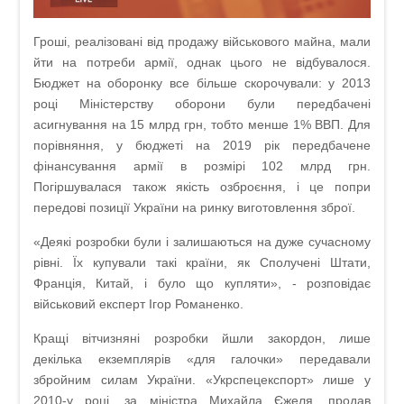
Гроші, реалізовані від продажу військового майна, мали
йти на потреби армії, однак цього не відбувалося.
Бюджет на оборонку все більше скорочували: у 2013
році Міністерству оборони були передбачені
асигнування на 15 млрд грн, тобто менше 1% ВВП. Для
порівняння, у бюджеті на 2019 рік передбачене
фінансування армії в розмірі 102 млрд грн.
Погіршувалася також якість озброєння, і це попри
передові позиції України на ринку виготовлення зброї.
«Деякі розробки були і залишаються на дуже сучасному
рівні. Їх купували такі країни, як Сполучені Штати,
Франція, Китай, і було що купляти», - розповідає
військовий експерт Ігор Романенко.
Кращі вітчизняні розробки йшли закордон, лише
декілька екземплярів «для галочки» передавали
збройним силам України. «Укрспецекспорт» лише у
2010-у році, за міністра Михайла Єжеля, продав