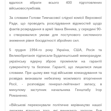
вдалося зібрати всього 400 підготовлених
військовослужбовів.
За словами Голови Тимчасової слідчої комісії Верховної
Ради, що проводить розслідування відомостей щодо
фактів розкрадання в армії Івана Вінника, у середині 90-
х створювалися умови для поступового системного
зниження рівня боєздатності збройних сил.
5 грудня 1994-го року Україна, США, Росія та
Великобританія підписали Будапештський меморандум:
українську ядерну зброю проміняли на гарантії
суверенітету та безпеки. Гарантії, що лишилися лише
словами. При цьому вже тоді військове командування та
розвідка визнавали небезпеку можливого вторгнення
Росії, - розповідає генерал-лейтенант запасу, в
минулому заступник начальника Генштабу Ігор
Романенко.
«Військові переконували політичне керівництво нашої
держави відносно того, які виникають загрози. Був