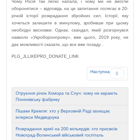
Чому Росія так легко напала, і чому ми не змогли
оборонятися – відповідь на це запитання полягає в 20-
річній історії розкрадання збройних сил. Історії, яку
хочеться залишити в минулому, зробивши при цьому
необхідні висновки. Однак, скандал, який розгорнувся
навколо «Укроборонпрому», вже цього, 2019 року, не
дає можливості сказати, що все вже позаду...
PLG_JLLIKEPRO_DONATE_LINK
Наступна
Отруєння річок Хомора та Случ: чому не карають
Понінківську фабрику
Пішаки Кремля: хто у Верховній Раді захищає
інтереси Медведчука
Розкрадання армії на 200 мільярдів: хто присвоїв
Новоград-Волинський військовий госпіталь