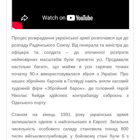
Процес розкрадання української армії розпочався ще до
розпаду Радянського Союзу. Від генерала та міністра до
офіцера та солдата – до злочинної розтрати
неймовірних масштабів були причетні усі. Продавали
настільки багато, що майже в усіх гарячих точках
початку 90-х використовувалася зброя з України. Про
наших збройних баронів в Голівуді навіть зняли касовий
художній фірм «Збройний барон», де головний герой
Ніколас Кейдж здійснює контрабанду озброєнь з
Одеського порту.
Станом на кінець 1991 року українська армія
залишалася однією з найсильніших в Європі. Загальна
чисельність особового складу становила понад 800
тисяч військовослужбовців, у бойовому стані були 6 з