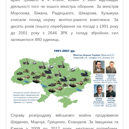
діяльності того чи іншого міністра оборони. За міністрів
Морозова, Біжана, Радецького, Шмарова, Кузьмука
списали понад норму зенітно-ракетні комплекси. За
десять років їхнього перебування на посаді з 1991 року
до 2001 року з 2646 ЗРК у складі збройних сил
залишилося 880 одиниць.
Справу розпродажу військовго майна продовжили
Шкіденко, Марчук, Гриценко, Єхануров. За Іващенка та
Єжеля з 2009 по 2012 роки, нехтуючи потребами,