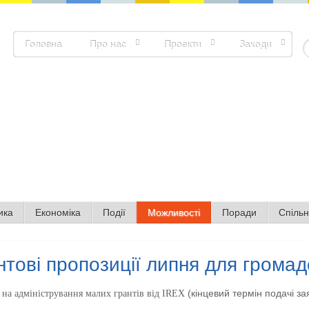
Головна
Про нас
Проекти
Заходи
П
ика
Економіка
Події
Можливості
Поради
Спіль
нтові пропозиції липня для громад
(кінцевий термін подачі за
 на адміністрування малих грантів від IREX