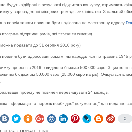
що будуть відібрані в результаті відкритого конкурсу, отримають фін
римку у впровадженні місцевих громадських ініціатив. Загальний об
на версія заявки повинна бути надіслана на електронну адресу
Do
а програма підтримки ромів, які пережили геноцид
 можна подавати до 31 серпня 2016 року)
 повинні бути адресовані ромам, які народилися по травень 1945 р.
римку проектів в 2016 р виділено близько 500.000 євро. З цих кошті
льним бюджетом 50.000 євро (25.000 євро на рік). Очікується влас
.
реалізації проекту не повинен перевищувати 24 місяців.
іша інформація та перелік необхідної документації для подання за
0
LLIKEPRO_DONATE_LINK