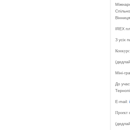
Міжнаро
Спільно
Вінниця
IREX пл
З усіх 
Конкурс 
(дедлай
Міні-гр
До учас
Тернопі
E-mail:
Проект 
(дедлай