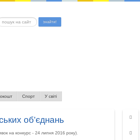
ошук...
знайти!
нокошт
Спорт
У світі
ських об’єднань
явок на конкурс - 24 липня 2016 року).