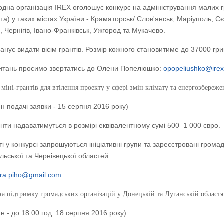
дна організація IREX оголошує конкурс на адміністрування малих г
та) у таких містах України - Краматорськ/ Слов'янськ, Маріуполь, С
, Чернігів, Івано-Франківськ, Ужгород та Мукачево.
анує видати вісім грантів. Розмір кожного становитиме до 37000 гри
питань просимо звертатись до Олени Попелюшко:
opopeliushko@irex
міні-грантів для втілення проекту у сфері змін клімату та енергозбереж
н подачі заявки - 15 серпня 2016 року)
анти надаватимуться в розмірі еквівалентному сумі 500–1 000 євро.
ті у конкурсі запрошуються ініціативні групи та зареєстровані громадсь
льської та Чернівецької областей.
ira.piho@gmail.com
на підтримку громадських організацій у Донецькій та Луганській област
н - до 18:00 год. 18 серпня 2016 року).