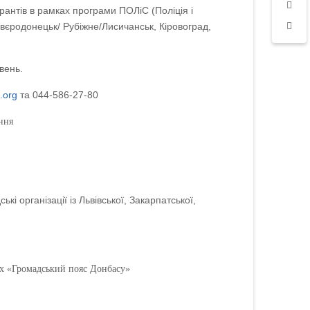
рантів в рамках програми ПОЛіС (Поліція і
євєродонецьк/ Рубіжне/Лисичанськ, Кіровоград,
вень.
.org
та 044-586-27-80
ення
кі організації із Львівської, Закарпатської,
ях «Громадський пояс Донбасу»