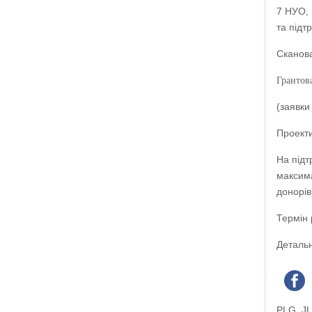
7 НУО, 
та підт
Сканова
Грантов
(заявки
Проекти
На підт
максима
донорів
Термін 
Детальн
PLG_J