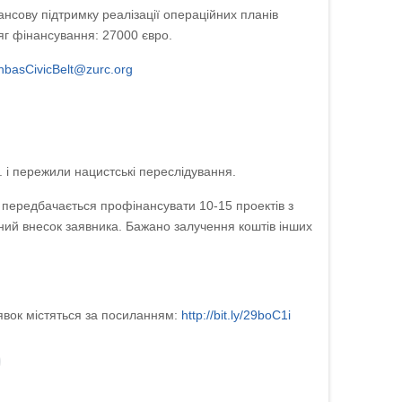
ансову підтримку реалізації операційних планів
сяг фінансування: 27000 євро.
nbasCivicBelt@zurc.org
 і пережили нацистські переслідування.
в передбачається профінансувати 10-15 проектів з
ний внесок заявника. Бажано залучення коштів інших
явок містяться за посиланням:
http://bit.ly/29boC1i