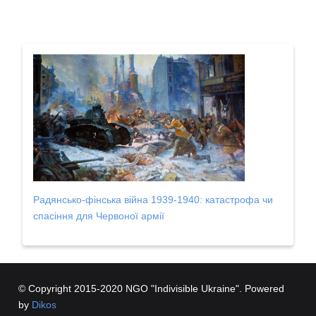
Радянсько-фінська війна 1939-1940: катастрофа чи
спасіння для Червоної армії
© Copyright 2015-2020 NGO "Indivisible Ukraine". Powered
by
Dikos