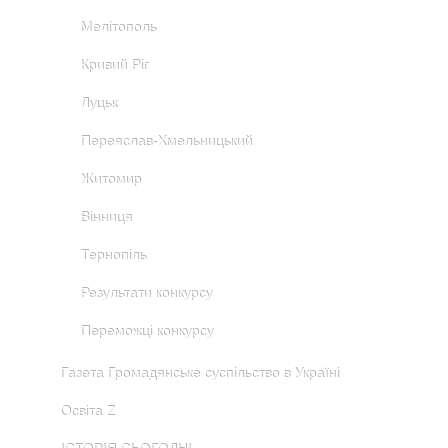
Мелітополь
Кривий Ріг
Луцьк
Переяслав-Хмельницький
Житомир
Вінниця
Тернопіль
Результати конкурсу
Переможці конкурсу
Газета Громадянське суспільство в Україні
Освіта Z