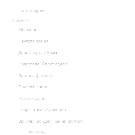
Фотогалерея
Проекти
Ми єдині
Наукова країна
День спорту у Києві
Новограде! Спорт єднає!
Легенда футболу
Подаруй книгу
Разом - сила
Історія з вуст сучасників
Від Сяну до Дону країна футболу
Павлоград