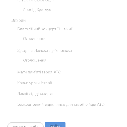
ІСТОРІЯ СЬОГОДНІ
Леонід Кравчук
Заходи
Благодійний концерт "Ні війні"
Оголошення
Зустріч з Левком Лук'яненком
Оголошення
Матч пам'яті героя АТО
Крим: уроки історії
Лекції від діаспорти
Безкоштовний відпочинок для сімей бійців АТО
Пошук...
знайти!