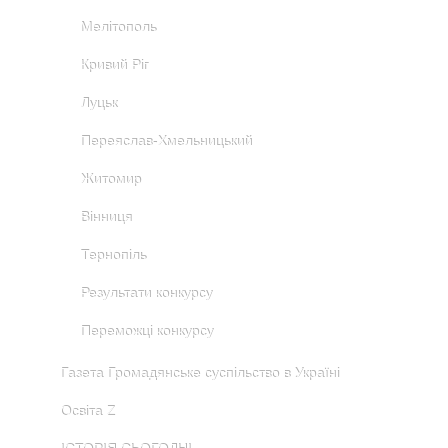
Мелітополь
Кривий Ріг
Луцьк
Переяслав-Хмельницький
Житомир
Вінниця
Тернопіль
Результати конкурсу
Переможці конкурсу
Газета Громадянське суспільство в Україні
Освіта Z