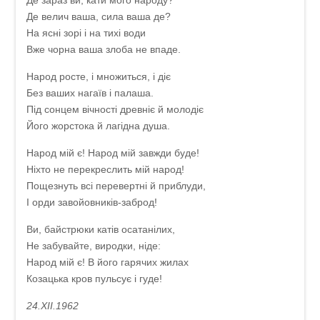
Де зараз ви, кати мого народу?
Де велич ваша, сила ваша де?
На ясні зорі і на тихі води
Вже чорна ваша злоба не впаде.
Народ росте, і множиться, і діє
Без ваших нагаїв і палаша.
Під сонцем вічності древніє й молодіє
Його жорстока й лагідна душа.
Народ мій є! Народ мій завжди буде!
Ніхто не перекреслить мій народ!
Пощезнуть всі перевертні й приблуди,
І орди завойовників-заброд!
Ви, байстрюки катів осатанілих,
Не забувайте, виродки, ніде:
Народ мій є! В його гарячих жилах
Козацька кров пульсує і гуде!
24.XII.1962