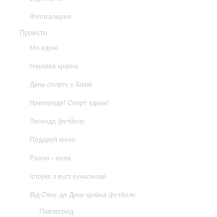
Фотогалерея
Проекти
Ми єдині
Наукова країна
День спорту у Києві
Новограде! Спорт єднає!
Легенда футболу
Подаруй книгу
Разом - сила
Історія з вуст сучасників
Від Сяну до Дону країна футболу
Павлоград