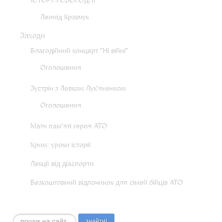
ІСТОРІЯ СЬОГОДНІ
Леонід Кравчук
Заходи
Благодійний концерт "Ні війні"
Оголошення
Зустріч з Левком Лук'яненком
Оголошення
Матч пам'яті героя АТО
Крим: уроки історії
Лекції від діаспорти
Безкоштовний відпочинок для сімей бійців АТО
Пошук...
знайти!