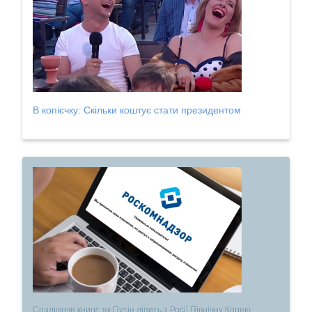
В копієчку: Скільки коштує стати президентом
Спалюючи книги: як Путін ліпить з Росії Північну Корею