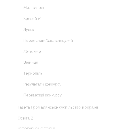
Мелітополь
Кривий Ріг
Луцьк
Переяслав-Хмельницький
Житомир
Вінниця
Тернопіль
Результати конкурсу
Переможці конкурсу
Газета Громадянське суспільство в Україні
Освіта Z