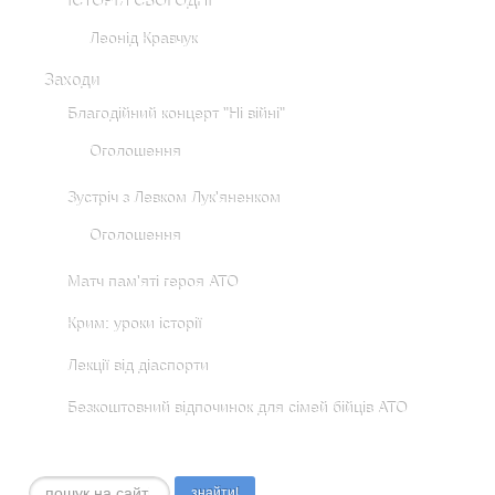
ІСТОРІЯ СЬОГОДНІ
Леонід Кравчук
Заходи
Благодійний концерт "Ні війні"
Оголошення
Зустріч з Левком Лук'яненком
Оголошення
Матч пам'яті героя АТО
Крим: уроки історії
Лекції від діаспорти
Безкоштовний відпочинок для сімей бійців АТО
Пошук...
знайти!