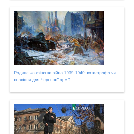
Радянсько-фінська війна 1939-1940: катастрофа чи
спасіння для Червоної армії