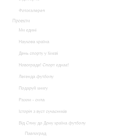
Фотогалерея
Проекти
Ми єдині
Наукова країна
День спорту у Києві
Новограде! Спорт єднає!
Легенда футболу
Подаруй книгу
Разом - сила
Історія з вуст сучасників
Від Сяну до Дону країна футболу
Павлоград