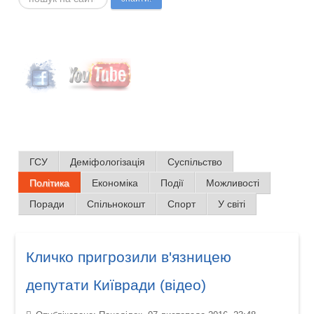
ГСУ
Деміфологізація
Суспільство
Політика
Економіка
Події
Можливості
Поради
Спільнокошт
Спорт
У світі
Кличко пригрозили в'язницею
депутати Київради (відео)