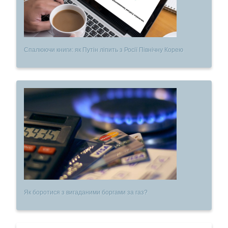
Спалюючи книги: як Путін ліпить з Росії Північну Корею
Як боротися з вигаданими боргами за газ?