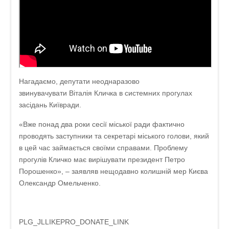
Нагадаємо, депутати неоднаразово
звинувачувати Віталія Кличка в системних прогулах
засідань Київради.
«Вже понад два роки сесії міської ради фактично
проводять заступники та секретарі міського голови, який
в цей час займається своїми справами. Проблему
прогулів Кличко має вирішувати президент Петро
Порошенко», – заявляв нещодавно колишній мер Києва
Олександр Омельченко.
PLG_JLLIKEPRO_DONATE_LINK