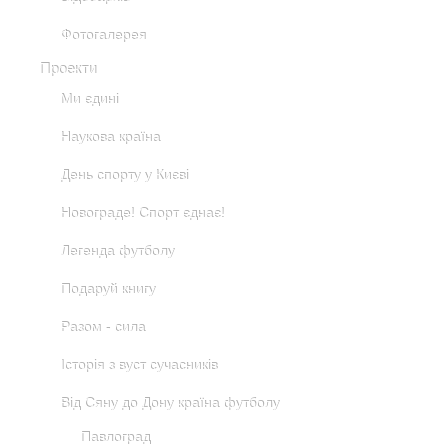
Фотогалерея
Проекти
Ми єдині
Наукова країна
День спорту у Києві
Новограде! Спорт єднає!
Легенда футболу
Подаруй книгу
Разом - сила
Історія з вуст сучасників
Від Сяну до Дону країна футболу
Павлоград