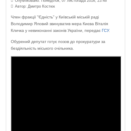
Опубліковано: Понеділок, 07 листопада 2016, 23:48
Автор:
Дмитро Костюк
Член фракції "Єдність" у Київській міській раді
Володимир Яловий звинуватив мера Києва Віталія
Кличка у невиконанні законів України, передає
ГСУ
.
Обурений депутат готує позов до прокуратури за
бездіяльність міського очільника.