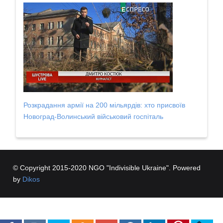
Розкрадання армії на 200 мільярдів: хто присвоїв
Новоград-Волинський військовий госпіталь
© Copyright 2015-2020 NGO "Indivisible Ukraine". Powered
by
Dikos