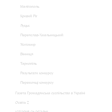
Мелітополь
Кривий Ріг
Луцьк
Переяслав-Хмельницький
Житомир
Вінниця
Тернопіль
Результати конкурсу
Переможці конкурсу
Газета Громадянське суспільство в Україні
Освіта Z