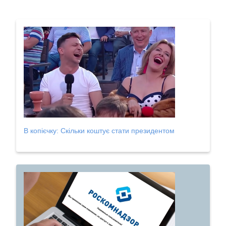
В копієчку: Скільки коштує стати президентом