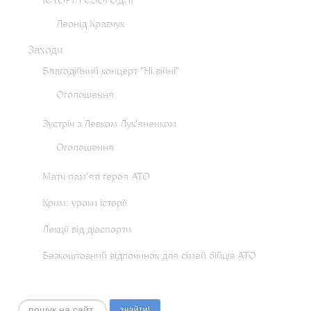
ІСТОРІЯ СЬОГОДНІ
Леонід Кравчук
Заходи
Благодійний концерт "Ні війні"
Оголошення
Зустріч з Левком Лук'яненком
Оголошення
Матч пам'яті героя АТО
Крим: уроки історії
Лекції від діаспорти
Безкоштовний відпочинок для сімей бійців АТО
Пошук...
знайти!