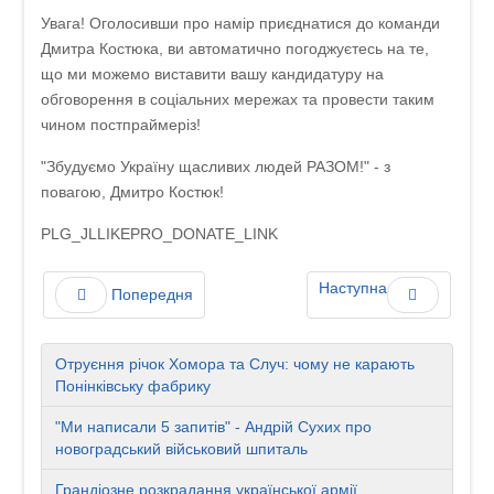
Увага! Оголосивши про намір приєднатися до команди
Дмитра Костюка, ви автоматично погоджуєтесь на те,
що ми можемо виставити вашу кандидатуру на
обговорення в соціальних мережах та провести таким
чином постпраймеріз!
"Збудуємо Україну щасливих людей РАЗОМ!" - з
повагою, Дмитро Костюк!
PLG_JLLIKEPRO_DONATE_LINK
Наступна
Попередня
Отруєння річок Хомора та Случ: чому не карають
Понінківську фабрику
"Ми написали 5 запитів" - Андрій Сухих про
новоградський військовий шпиталь
Грандіозне розкрадання української армії