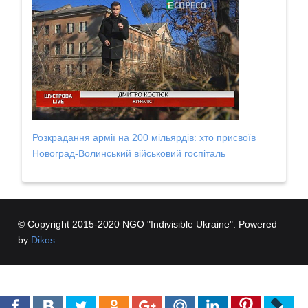
Розкрадання армії на 200 мільярдів: хто присвоїв
Новоград-Волинський військовий госпіталь
© Copyright 2015-2020 NGO "Indivisible Ukraine". Powered
by
Dikos