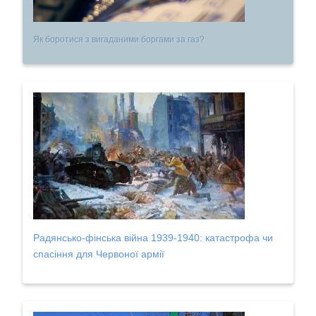
Як боротися з вигаданими боргами за газ?
Радянсько-фінська війна 1939-1940: катастрофа чи
спасіння для Червоної армії