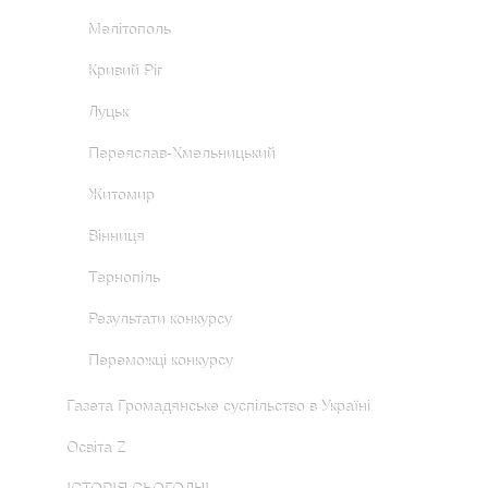
Мелітополь
Кривий Ріг
Луцьк
Переяслав-Хмельницький
Житомир
Вінниця
Тернопіль
Результати конкурсу
Переможці конкурсу
Газета Громадянське суспільство в Україні
Освіта Z