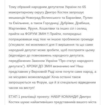
Тому обраний народним депутатом України по 65
мажоритарному округу Дмитро Костюк запрошує
мешканців Новоград-Волинського та Баранівки, Пулин
та Ємільчине, а також Городниці, Дубрівки, Довбиша,
Мартинівки, Яруня, Кошелівки та інших сіл і селищ
прийти на ФОРУМ ЗМІН ‼️ Прийти, попередньо
попрацювавши над тією чи іншою проблемою громади
(з'ясувати: які можливості для її вирішення та що саме
народний депутат може зробити, щоб посприяти цьому
(відповідно до повноважень народного депутата,
передбачених Законом України "Про статус народного
депутата"). КРОКИ ДО ЗМІН визначимо ми! Наш
представник у Верховній Раді хоче почути саме народ, а
не місцевих можновладців! Хоча останні також
запрошуються на Форум, ще й зі спеціально відведеним
часом на виступ!
ЕТАП 1 реалізації проекту: НАБІР КОМАНДИ! Дмитро
Костюк шукає найактивніших представників вашого міста