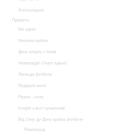
Фотогалерея
Проекти
Ми єдині
Наукова країна
День спорту у Києві
Новограде! Спорт єднає!
Легенда футболу
Подаруй книгу
Разом - сила
Історія з вуст сучасників
Від Сяну до Дону країна футболу
Павлоград