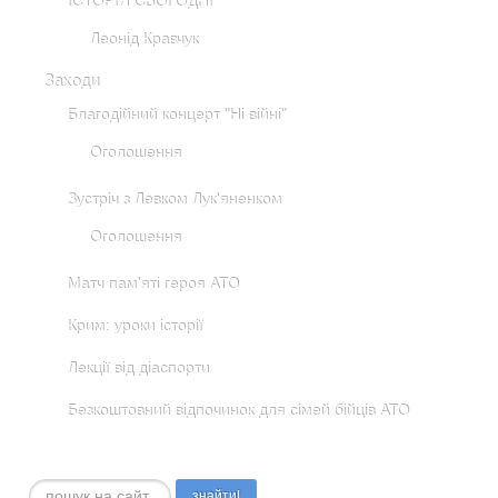
ІСТОРІЯ СЬОГОДНІ
Леонід Кравчук
Заходи
Благодійний концерт "Ні війні"
Оголошення
Зустріч з Левком Лук'яненком
Оголошення
Матч пам'яті героя АТО
Крим: уроки історії
Лекції від діаспорти
Безкоштовний відпочинок для сімей бійців АТО
Пошук...
знайти!