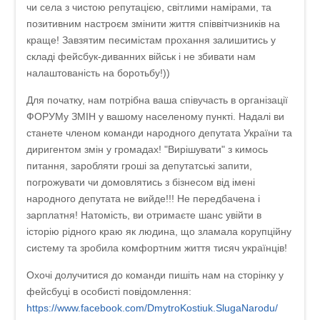
чи села з чистою репутацією, світлими намірами, та
позитивним настроєм змінити життя співвітчизників на
краще! Завзятим песимістам прохання залишитись у
складі фейсбук-диванних військ і не збивати нам
налаштованість на боротьбу!))
Для початку, нам потрібна ваша співучасть в організації
ФОРУМу ЗМІН у вашому населеному пункті. Надалі ви
станете членом команди народного депутата України та
диригентом змін у громадах! "Вирішувати" з кимось
питання, заробляти гроші за депутатські запити,
погрожувати чи домовлятись з бізнесом від імені
народного депутата не вийде!!! Не передбачена і
зарплатня! Натомість, ви отримаєте шанс увійти в
історію рідного краю як людина, що зламала корупційну
систему та зробила комфортним життя тисяч українців!
Охочі долучитися до команди пишіть нам на сторінку у
фейсбуці в особисті повідомлення:
https://www.facebook.com/DmytroKostiuk.SlugaNarodu/