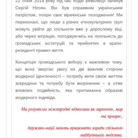
22 січня 2014 року під час подій революції загинув
Сергій Нігоян. Він був справжнім українським
патріотом, попри своє вірменське походження! Ми
переконані, що люди з різних етнокультурних груп
можуть увійти до спільноти вже у дорослому віці,
або через міграцію, погоджуючись на лояльність до
громадських інституцій та прийнятих в країні-
резиденті правил життя.
Концепція громадського вибору є важливою тому,
що вона звертає увагу на дві важливі сторони
модерної ідентичності – потребу жити своїм життям
зсередини та потребу бути вкоріненим – а отже
вловлює подвійність, яка притаманна образові
модерного індивіда.
Ми розуміємо міжнародні відносини як гармонію, мир
та прогрес,
держави-нації мають працювати заради спільного
майбутнього людства.