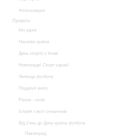
Фотогалерея
Проекти
Ми єдині
Наукова країна
День спорту у Києві
Новограде! Спорт єднає!
Легенда футболу
Подаруй книгу
Разом - сила
Історія з вуст сучасників
Від Сяну до Дону країна футболу
Павлоград