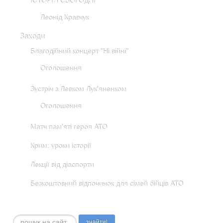
ІСТОРІЯ СЬОГОДНІ
Леонід Кравчук
Заходи
Благодійний концерт "Ні війні"
Оголошення
Зустріч з Левком Лук'яненком
Оголошення
Матч пам'яті героя АТО
Крим: уроки історії
Лекції від діаспорти
Безкоштовний відпочинок для сімей бійців АТО
Пошук...
знайти!