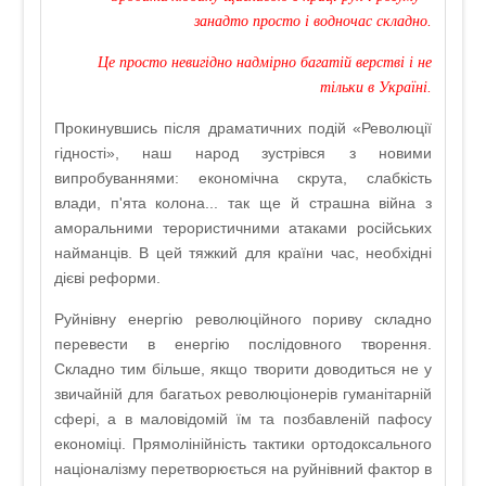
занадто просто і водночас складно.
Це просто невигідно надмірно багатій верстві і не
тільки в Україні.
Прокинувшись після драматичних подій «Революції
гідності», наш народ зустрівся з новими
випробуваннями: економічна скрута, слабкість
влади, п'ята колона... так ще й страшна війна з
аморальними терористичними атаками російських
найманців. В цей тяжкий для країни час, необхідні
дієві реформи.
Руйнівну енергію революційного пориву складно
перевести в енергію послідовного творення.
Складно тим більше, якщо творити доводиться не у
звичайній для багатьох революціонерів гуманітарній
сфері, а в маловідомій їм та позбавленій пафосу
економіці. Прямолінійність тактики ортодоксального
націоналізму перетворюється на руйнівний фактор в