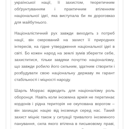
української нації, її захистом, теоретичним
обґрунтуванням і практичним втіленням
національної ідеї, яка виступала би як дороговказ
для майбутнього.
Націоналістичний рух завжди виходить з потреб
нації, він скерований на захист її природних
інтересів, на гідне утвердження національної ідеї в
світі. Бо кожен народ на землі зумів зберегти себе,
захиститися, тільки завдяки почуттю націоналізму,
що завжди робило його сильним, здатним створити і
розбудувати свою національну державу як гарант
стабільності і міцності народу.
Шарль Моррас відводить для націоналізму роль
оборонця. Навіть коли іноземна армія не перетинає
кордонів і рідна територія не окупована ворогом –
він захищає націю від іноземця серед нас. Такий
захист міцніє також у ситуації тривалого іноземного
панування, сила якого втілена в письмовому праві,