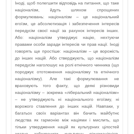
Іноді, щоб полегшити відповідь на питання, що таке
націоналізм, йдуть шляхом спрощених
формулювань: націоналізм – це національний
егоїзм, це абсолютизація і забезпечення інтересів
передусім своєї нації за рахунок інтересів інших.
Або: націоналізм утверджує націю, нехтуючи
правами особи заради інтересів чи прав нації. Іноді
говорять ще простіше: націоналізм – це ворожість
до інших націй. Або стверджують, що націоналізм
передусім наголошує на ролі етнічного чинника (що
породжує ототожнення націоналізму та етнічного
націоналізму). Але такі формулювання не
враховують того факту, що деякі різновиди
націоналізму – зокрема «ліберальний націоналізм»
– не утверджують ні національного егоїзму, ні
ворожого ставлення до інших націй. Навпаки, у
багатьох своїх варіантах він бачить майбутнє
людства як гармонію між націями і мислить, що
тільки утвердження націй як культурних цілостей
здатне забезпечити культурну різноманітність