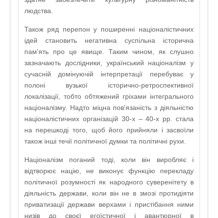
людства.
Також ряд перепон у поширенні націоналістичних
ідей становить негативна суспільна історична
пам'ять про це явище. Таким чином, як слушно
зазначають дослідники, український націоналізм у
сучасній домінуючій інтерпретації перебуває у
полоні вузької історично-ретроспективної
локалізації, тобто обтяжений гріхами інтегрального
націоналізму. Надто міцна пов'язаність з діяльністю
націоналістичних організацій 30-х – 40-х pp. стала
на перешкоді того, щоб його прийняли і засвоїли
також інші течії політичної думки та політичні рухи.
Націоналізм поганий тоді, коли він виробляє і
відтворює націю, не виконує функцію перекладу
політичної розумності як народного суверенітету в
діяльність держави, коли він не в змозі протидіяти
приватизації держави верхами і пристібання ними
низів до своєї егоїстичної і авантюрної в