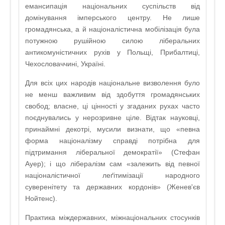
емансипація національних суспільств від
домінування імперського центру. Не лише
громадянська, а й націоналістична мобілізація була
потужною рушійною силою ліберальних
антикомуністичних рухів у Польщі, Прибалтиці,
Чехословаччині, Україні.
Для всіх цих народів національне визволення було
не менш важливим від здобуття громадянських
свобод; власне, ці цінності у згаданих рухах часто
поєднувались у нерозривне ціле. Відтак науковці,
принаймні декотрі, мусили визнати, що «певна
форма націоналізму справді потрібна для
підтримання ліберальної демократії» (Стефан
Ауер); і що лібералізм сам «залежить від певної
націоналістичної леґітимізації народного
суверенітету та державних кордонів» (Женев'єв
Нойтенс).
Практика міждержавних, міжнаціональних стосунків