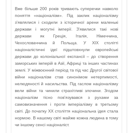
Вже більше 200 років тривають суперечки навколо
поняття «націоналізм». Під заклик націоналізму
з'являлися і сходили з історичної арени маленькі
держави і могутні імперії. З'явилися такі нові
держави як Греція, Італія, Німеччина,
Чехословаччина й Польща. У XIX столітті
націоналістичні ідеї підштовхнули європейські
держави до колоніальної експансії – до створення
заморських імперій в Азії, Африці та інших частинах
землі. У міжвоєнний період та під час Другої світової
війни націоналізм став синонімом нетерпимості,
нелюдяності й насильства. Під гаслом націоналізму
вели війни та чинили страхітливі злочини. Згодом
націоналізм тісно пов'язувався з рухами за
самовизначення і проти імперіалізму в третьому
світі. До початку XX століття національна ідея стала
нормою. В нашому світі майже кожна людина в тому
чи іншому сенсі націоналіст.