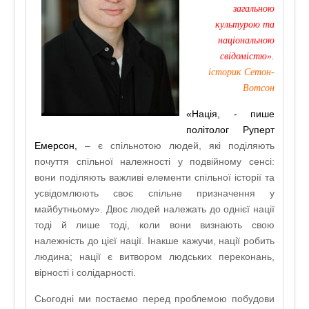
загальною
культурою та
національною
свідомістю».
історик Сетон-
Вотсон
«Нація, - пише
політолог Руперт
Емерсон,
– є спільнотою людей, які поділяють
почуття спільної належності у подвійному сенсі:
вони поділяють важливі елементи спільної історії та
усвідомлюють своє спільне призначення у
майбутньому». Двоє людей належать до однієї нації
тоді й лише тоді, коли вони визнають свою
належність до цієї нації. Інакше кажучи, нації робить
людина; нації є витвором людських переконань,
вірності і солідарності.
Сьогодні ми постаємо перед проблемою побудови