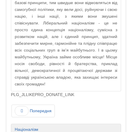
базові принципи, тим швидше вони відмовляться від
самогубної політики, яку вели досі, руйнуючи і свою
націю, і інші нації, з якими вони змушені
співіснувати. Ліберальний націоналізм - це не
просто єдина концепція націоналізму, сумісна з
розвитком націй, але і єдиний принцип, здатний
забезпечити мирне, гармонійне та плідну співпрацю
всіх соціальних груп в ім'я майбутнього. І в цьому
майбутньому, Україна займе особливе місце! Місце
носія свободи, рівності й братерства, приклад
вільної, демократичної й процвітаючої держави зі
справді українською владою, яка захищає інтереси
своїх громадян!
PLG_JLLIKEPRO_DONATE_LINK
Попередня
Націоналізм