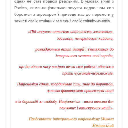
однак не стає правом реальним. В умовах війни з
Росією, саме національне почуття надає нам сил
боротися з агресором і приведе нас до перемоги у
захисті своїх етнічних земель і своїх співвітчизників.
«Під могучим натиском націоналізму ламаються,
здається, непереможні кайдани,
розпадаються великі імперії і з'являються до
історичного життя нові народи,
що до одного часу покірно несли свої рабські обов'язки
проти чужинців-переможців.
Націоналізм єднав, координував сили, гнав до боротьби,
запаляв фанатизмом приневолені нації
в їх боротьбі за свободу. Націоналізм – ангел помсти для
пануючих і визискуючих націй».
Представник інтегрального націоналізму Микола
Міхновський