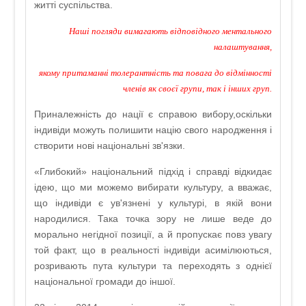
житті суспільства.
Наші погляди вимагають відповідного ментального
налаштування,
якому притаманні толерантність та повага до відмінності
членів як своєї групи, так і інших груп.
Приналежність до нації є справою вибору,оскільки
індивіди можуть полишити націю свого народження і
створити нові національні зв'язки.
«Глибокий» національний підхід і справді відкидає
ідею, що ми можемо вибирати культуру, а вважає,
що індивіди є ув'язнені у культурі, в якій вони
народилися. Така точка зору не лише веде до
морально негідної позиції, а й пропускає повз увагу
той факт, що в реальності індивіди асимілюються,
розривають пута культури та переходять з однієї
національної громади до іншої.