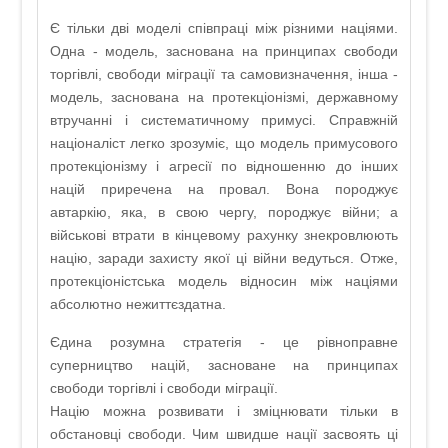
Є тільки дві моделі співпраці між різними націями.
Одна - модель, заснована на принципах свободи
торгівлі, свободи міграції та самовизначення, інша -
модель, заснована на протекціонізмі, державному
втручанні і систематичному примусі. Справжній
націоналіст легко зрозуміє, що модель примусового
протекціонізму і агресії по відношенню до інших
націй приречена на провал. Вона породжує
автаркію, яка, в свою чергу, породжує війни; а
військові втрати в кінцевому рахунку знекровлюють
націю, заради захисту якої ці війни ведуться. Отже,
протекціоністська модель відносин між націями
абсолютно нежиттєздатна.
Єдина розумна стратегія - це рівноправне
суперництво націй, засноване на принципах
свободи торгівлі і свободи міграції.
Націю можна розвивати і зміцнювати тільки в
обстановці свободи. Чим швидше нації засвоять ці