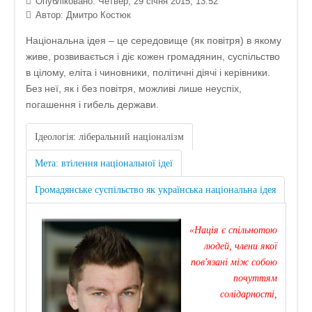
Опубліковано: Четвер, 29 січня 2015, 13:52
Автор:
Дмитро Костюк
Національна ідея – це середовище (як повітря) в якому
живе, розвивається і діє кожен громадянин, суспільство
в цілому, еліта і чиновники, політичні діячі і керівники.
Без неї, як і без повітря, можливі лише неуспіх,
погашення і гибель держави.
Ідеологія: ліберальний націоналізм
Мета: втілення національної ідеї
Громадянське суспільство як українська національна ідея
«Нація є спільнотою
людей, члени якої
пов'язані між собою
почуттям
солідарності,