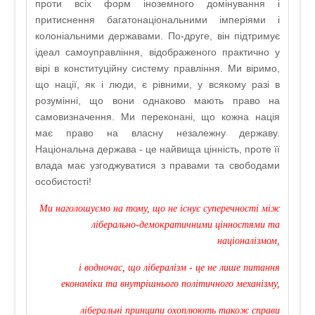
проти всіх форм іноземного домінування і
притиснення багатонаціональними імперіями і
колоніальними державами. По-друге, він підтримує
ідеал самоуправління, відображеного практично у
вірі в конституційну систему правління. Ми віримо,
що нації, як і люди, є рівними, у всякому разі в
розумінні, що вони однаково мають право на
самовизначення. Ми переконані, що кожна нація
має право на власну незалежну державу.
Національна держава - це найвища цінність, проте її
влада має узгоджуватися з правами та свободами
особистості!
Ми наголошуємо на тому, що не існує суперечності між
ліберально-демократичними цінностями та
націоналізмом,
і водночас, що лібералізм - це не лише питання
економіки та внутрішнього політичного механізму,
ліберальні принципи охоплюють також справи