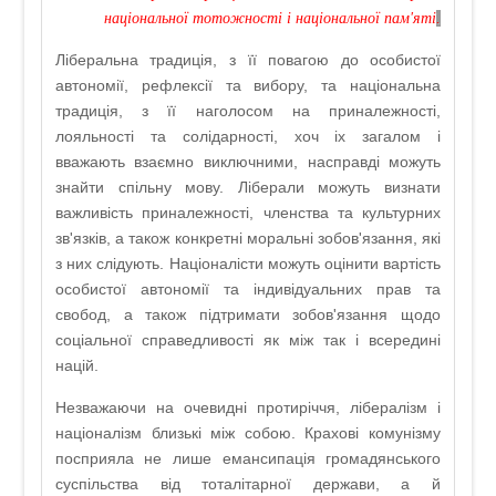
національної тотожності і національної пам'яті
.
Ліберальна традиція, з її повагою до особистої
автономії, рефлексії та вибору, та національна
традиція, з її наголосом на приналежності,
лояльності та солідарності, хоч іх загалом і
вважають взаємно виключними, насправді можуть
знайти спільну мову. Ліберали можуть визнати
важливість приналежності, членства та культурних
зв'язків, а також конкретні моральні зобов'язання, які
з них слідують. Націоналісти можуть оцінити вартість
особистої автономії та індивідуальних прав та
свобод, а також підтримати зобов'язання щодо
соціальної справедливості як між так і всередині
націй.
Незважаючи на очевидні протиріччя, лібералізм і
націоналізм близькі між собою. Крахові комунізму
посприяла не лише емансипація громадянського
суспільства від тоталітарної держави, а й