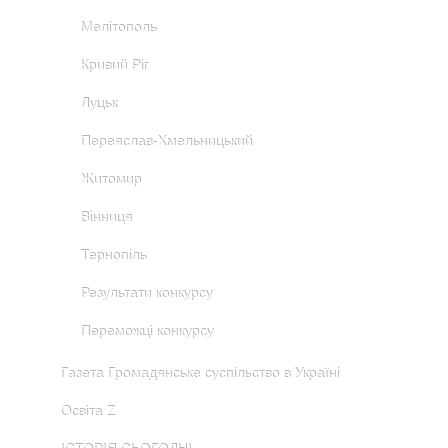
Мелітополь
Кривий Ріг
Луцьк
Переяслав-Хмельницький
Житомир
Вінниця
Тернопіль
Результати конкурсу
Переможці конкурсу
Газета Громадянське суспільство в Україні
Освіта Z