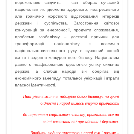
переконливо свідчить – світ обирає сучасний
націоналізм як ідеологію здорового, неагресивного
але гранично жорсткого відстоювання інтересів
держави і суспільства. Загострення світової
конкуренції за енергоносії, продукти споживання,
проблеми глобалізму – достатні причини для
трансформації націоналізму з класично
національно-визвольного руху в сучасний спосіб
життя і ведення конкурентного бізнесу. Націоналізм
давно є неафішованою ідеологією успіху сильних
держав, а слабші народи він оберігає від
економічного занепаду, тотальної уніфікації і втрати
власної ідентичності.
Наш рівень життя підозріло довго балансує на грані
бідності і народ кимось вперто привчають
до наркотика соціального захисту, привчають все на
світі вимагати від президента і держави.
Зробити людину щасливою з праці рук і розуму –