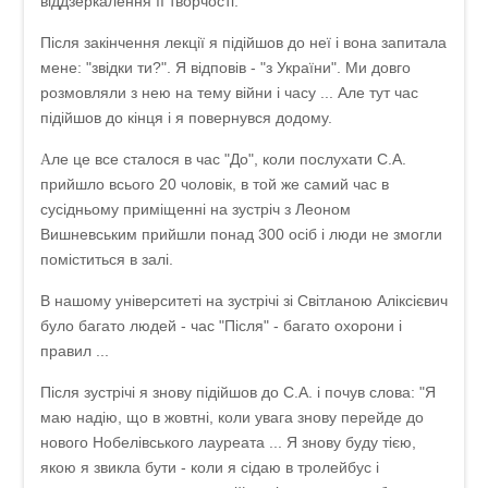
віддзеркалення її творчості.
Після закінчення лекції я підійшов до неї і вона запитала
мене: "звідки ти?". Я відповів - "з України". Ми довго
розмовляли з нею на тему війни і часу ... Але тут час
підійшов до кінця і я повернувся додому.
ле це все сталося в час "До", коли послухати С.А.
А
прийшло всього 20 чоловік, в той же самий час в
сусідньому приміщенні на зустріч з Леоном
Вишневським прийшли понад 300 осіб і люди не змогли
поміститься в залі.
В нашому університеті на зустрічі зі Світланою Аліксієвич
було багато людей - час "Після" - багато охорони і
правил ...
Після зустрічі я знову підійшов до С.А. і почув слова: "Я
маю надію, що в жовтні, коли увага знову перейде до
нового Нобелівського лауреата ... Я знову буду тією,
якою я звикла бути - коли я сідаю в тролейбус і