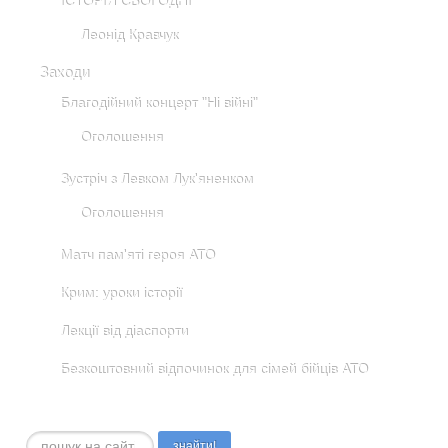
ІСТОРІЯ СЬОГОДНІ
Леонід Кравчук
Заходи
Благодійний концерт "Ні війні"
Оголошення
Зустріч з Левком Лук'яненком
Оголошення
Матч пам'яті героя АТО
Крим: уроки історії
Лекції від діаспорти
Безкоштовний відпочинок для сімей бійців АТО
Пошук...
знайти!