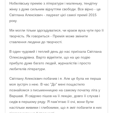
Нобелівську премію з літератури і маленьку, тендітну
жінку з дуже сильним відчуттям свободи. Все вірно - це
Світлана Алексієвич - лауреат цієї самої премії 2015
року.
Ми могли тільки здогадуватися, чи краєм вуха чути про її
творчість. Як говориться - Премія може змінити
ставлення людини до творчості.
В один чудовий і теплий день до нас приїхала Світлана
Олександрівна. Варто відмітити, що на цю подію
прибуло дуже багато людей, журналістів і просто
любителів літератури.
Світлану Алексієвич побачив і я. Але це була не перша
моя зустріч з нею. В час "До" мені пощастило
познайомся з письменницею на самому початку літа у
Варшаві. Я свідомо пішов на її лекцію, довго її слухав і
сидів в першому ряду. Я пам'ятаю її очі, вони були
настільки живими і глибокими, що я зміг побачити в них