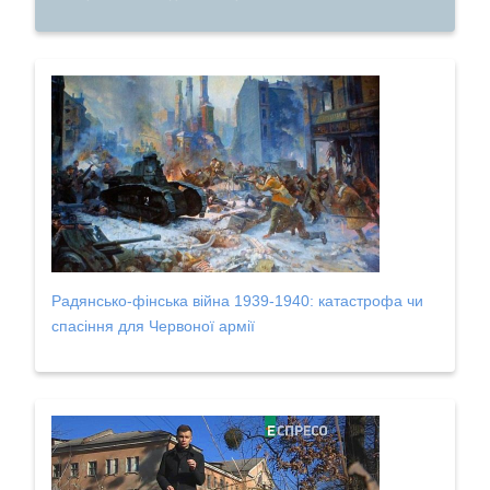
Радянсько-фінська війна 1939-1940: катастрофа чи
спасіння для Червоної армії