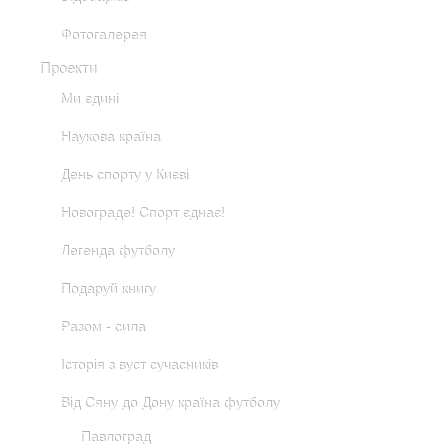
Фотогалерея
Проекти
Ми єдині
Наукова країна
День спорту у Києві
Новограде! Спорт єднає!
Легенда футболу
Подаруй книгу
Разом - сила
Історія з вуст сучасників
Від Сяну до Дону країна футболу
Павлоград