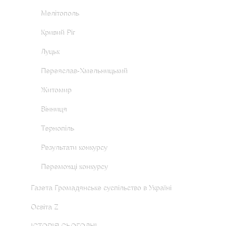
Мелітополь
Кривий Ріг
Луцьк
Переяслав-Хмельницький
Житомир
Вінниця
Тернопіль
Результати конкурсу
Переможці конкурсу
Газета Громадянське суспільство в Україні
Освіта Z