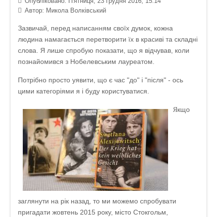
Опубліковано: П'ятниця, 23 грудня 2016, 15:14
Автор:
Микола Волківський
Зазвичай, перед написанням своїх думок, кожна
людина намагається перетворити їх в красиві та складні
слова. Я лише спробую показати, що я відчував, коли
познайомився з Нобелевським лауреатом.
Потрібно просто уявити, що є час "до" і "після" - ось
цими категоріями я і буду користуватися.
кщо
Я
заглянути на рік назад, то ми можемо спробувати
пригадати жовтень 2015 року, місто Стокгольм,